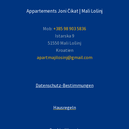
Appartements Joni Čikat | Mali Lošinj
Mob:
+385 98 903 5836
Istarska 9
51550 Mali Lošinj
Kroatien
apartmajilosinj@gmail.com
Datenschutz-Bestimmungen
Hausregeln