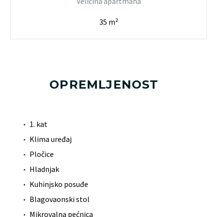
Veličina apartmana
35 m²
OPREMLJENOST
1. kat
Klima uređaj
Pločice
Hladnjak
Kuhinjsko posuđe
Blagovaonski stol
Mikrovalna pećnica