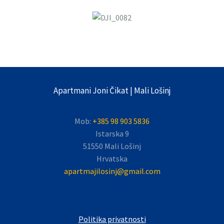
Apartmani Joni Čikat | Mali Lošinj
Mob:
+385 98 903 5836
Istarska 9
51550 Mali Lošinj
Hrvatska
apartmajilosinj@gmail.com
Politika privatnosti