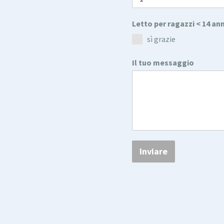
Letto per ragazzi < 14 ann
sì grazie
Il tuo messaggio
Inviare