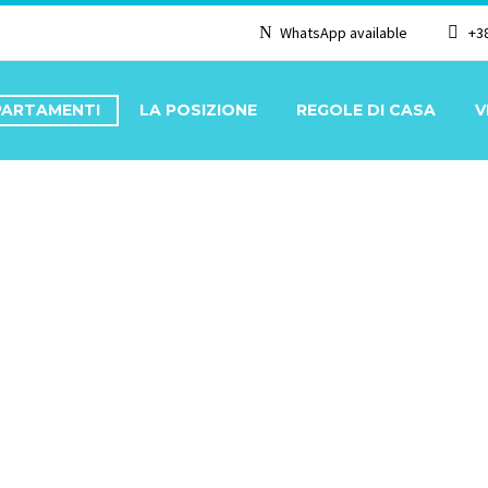
WhatsApp available
+3
PARTAMENTI
LA POSIZIONE
REGOLE DI CASA
V
PANORAMA 2/1+1 GRA
ORAMA 2/1+1 GRANDE