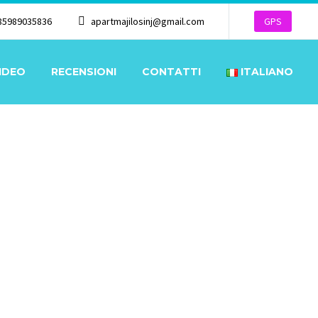
85989035836
apartmajilosinj@gmail.com
GPS
IDEO
RECENSIONI
CONTATTI
ITALIANO
NDE
★★★
/
★