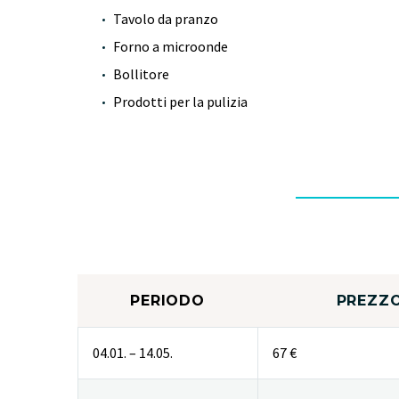
Tavolo da pranzo
Forno a microonde
Bollitore
Prodotti per la pulizia
PERIODO
PREZZO
04.01. – 14.05.
67 €